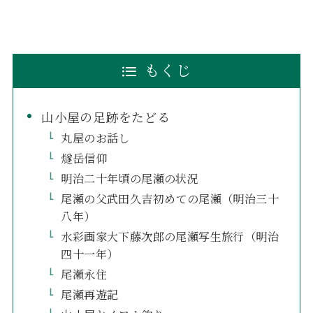
もくじ
山小屋の足跡をたどる
丸屋のお話し
燧岳信仰
明治二十年頃の尾瀬の状況
尾瀬の父武田久吉初めての尾瀬（明治三十
八年）
水彩画家大下藤次郎の尾瀬写生旅行（明治
四十一年）
尾瀬永住
尾瀬再遊記