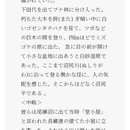
下田代を出てブナ林に分け入った。
朽ちた大木を跨(また) ぎ暗い中に白
いゴゼンタチバナを見て、ツガなど
の巨木の間を登り、四㎞ほどでミズ
ゴケの原に出た。 急に目の前が開け
て小さな盆地に出あうと白砂湿原で
あった。ここまで沼尻川(ぬしりが
わ)に沿って登る微かな径に、人の気
配を感じた。そこからほどなく沼尻
平である 。
＜中略＞
彼らは尾瀬沼に出て当時「堂小屋」
と言われた長蔵連の建てた小屋に立
ち寄った。それは小川に面した所に