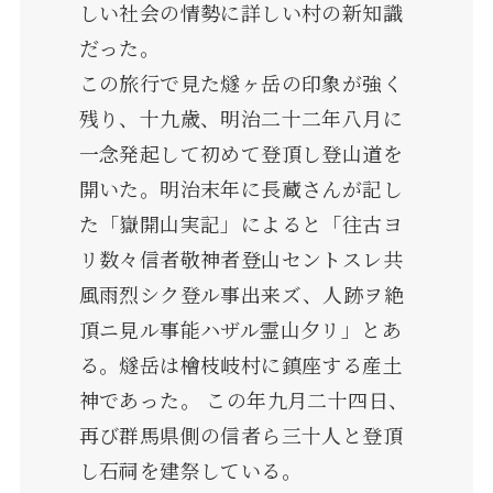
しい社会の情勢に詳しい村の新知識
だった。
この旅行で見た燧ヶ岳の印象が強く
残り、十九歳、明治二十二年八月に
一念発起して初めて登頂し登山道を
開いた。明治末年に長蔵さんが記し
た「嶽開山実記」によると「往古ヨ
リ数々信者敬神者登山セントスレ共
風雨烈シク登ル事出来ズ、人跡ヲ絶
頂ニ見ル事能ハザル霊山夕リ」とあ
る。燧岳は檜枝岐村に鎮座する産土
神であった。 この年九月二十四日、
再び群馬県側の信者ら三十人と登頂
し石祠を建祭している。