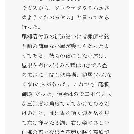
でガスから、ソコラヤタラやらかさ
ぬようにたのみヤス」と言ってから
行った。
尾瀬沼付近の街道沿いには猟師や釣
り師の簡単な小屋が幾つもあったよ
うである。彼らの宿にした小屋は、
屋根が栂(つが)の木茸(ふ)きで八畳
の広さに土間と炊事場、飽屑(かんな
くず)の床があった。これでも“尾瀬
御殿”だった。便所は外で二本の丸太
が三〇度の角度で立てかけてあるだ
けのこと。前に雪を頂く燧ケ岳を見
て左は洋々たる湖、右は姿やさしい
白樺の森と後は百花競い咲く高原で