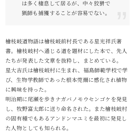
は多く棲息して居るが、中々狡猾で
猟師も捕獲することが容易でない。
檜枝岐道物語は檜枝岐前村長である星光祥氏著
書。檜枝岐村へ通じる道を題材にした本で、先人
たちが発表した文章を抜粋し、まとめている。
星大吉氏は檜枝岐村に生まれ、福島師範学校で学
び、生物学教師であった根本莞爾に感化され植物
に興味を持った。
明治期に尾瀬を歩きナガバノモウセンゴケを発見
し、牧野富太郎に送り命名された。また檜枝岐村
の固有種でもあるアンドンマユミを最初に発見し
た人物としても知られる。