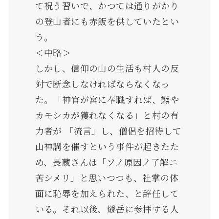
て祝う習いで、かつては通りがかり
の登山者にも赤飯を供していたとい
う。
＜中略＞
しかし、信仰の山の生活も村人の反
対で断念しなければならなくなっ
た。「神官が宮に奉職すれば、熊や
カモシカが獲れなくなる」と村の有
力者が 「流言」し、僧侶を招待して
山神講を催すという事件が起きたた
め、長蔵さんは「ソノ原因ノ了解ニ
苦シメリ」と思いつつも、社掌の体
面に恥辱を加えられた、と辞任して
いる。それ以後、燧岳に参拝する人