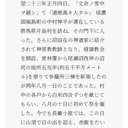
翌二十三年正月四日、「丈余ノ雪中
ヲ越シ」て「道徳高キ人タル」 信濃
国福島町の中村神平が滞在している
群馬県片品村を訪ね、その門下に入
った。さらに沼田在の神道家に紹介
されて神習教教師となり、燧嶽教会
を開設、営林署から尾瀬沼西岸の沼
尻の地所五反歩(約五千平方メート
ル)を借りて参籠所三棟を新築したの
が同年八月一日のことであった。村
中の各戸から白米四合ずつを献じて
もらい、八月の十日に初めて祭を催
した。今でも長蔵小屋では、この日
に山頂で日の出を迎え、赤飯をたい