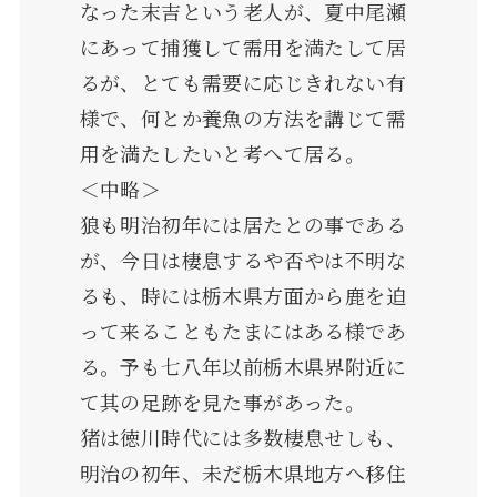
なった末吉という老人が、夏中尾瀬
にあって捕獲して需用を満たして居
るが、とても需要に応じきれない有
様で、何とか養魚の方法を講じて需
用を満たしたいと考へて居る。
＜中略＞
狼も明治初年には居たとの事である
が、今日は棲息するや否やは不明な
るも、時には栃木県方面から鹿を迫
って来ることもたまにはある様であ
る。予も七八年以前栃木県界附近に
て其の足跡を見た事があった。
猪は徳川時代には多数棲息せしも、
明治の初年、未だ栃木県地方へ移住